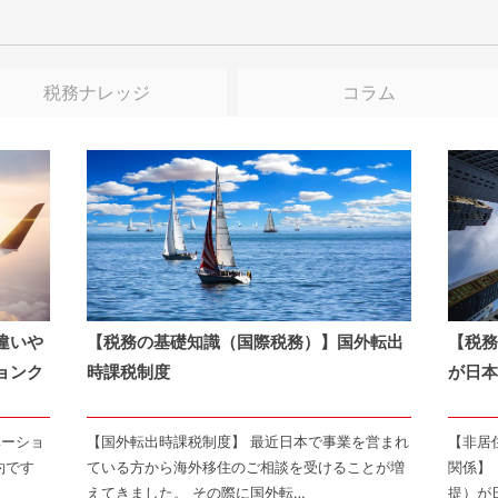
税務ナレッジ
コラム
違いや
【税務の基礎知識（国際税務）】国外転出
【税務
ョンク
時課税制度
が日本
ベーショ
【国外転出時課税制度】 最近日本で事業を営まれ
【非居
約です
ている方から海外移住のご相談を受けることが増
関係】
えてきました。 その際に国外転…
提）が