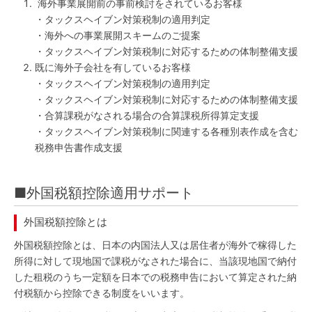
海外事業展開前の事前検討をされているお客様
・タックスヘイブン対策税制の適用判定
・海外への事業展開スキームのご提案
・タックスヘイブン対策税制に対応するための体制整備支援
既に海外子会社を有しているお客様
・タックスヘイブン対策税制の適用判定
・タックスヘイブン対策税制に対応するための体制整備支援
・合算課税がなされる場合の合算課税所得算定支援
・タックスヘイブン対策税制に関連する各種別表作成を含む
税務申告書作成支援
■外国税額控除適用サポート
外国税額控除とは
外国税額控除とは、日本の内国法人又は居住者が海外で稼得した
所得に対して現地国で課税がなされた場合に、当該現地国で納付
した租税のうち一定額を日本での税務申告において算定された納
付税額から控除できる制度をいいます。