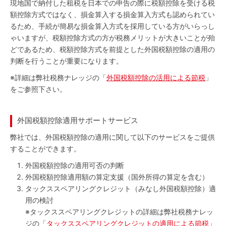
現地国で納付した租税を日本での申告の際に税額控除を受ける税
額控除方式ではなく、損金算入する損金算入方式も認められてい
るため、手続が簡易な損金算入方式を採用している方がいらっし
ゃいますが、税額控除方式の方が税務メリットが大きいことが殆
どであるため、税額控除方式を前提とした外国税額控除の適用の
判断を行うことが重要になります。
※
詳細は弊社税務ナレッジの「
外国税額控除の活用による節税
」
をご参照下さい。
外国税額控除適用サポートサービス
弊社では、外国税額控除の適用に関して以下のサービスをご提供
することができます。
外国税額控除の適用可否の判断
外国税額控除適用額の算定支援（国外所得の算定を含む）
タックススペアリングクレジット（みなし外国税額控除）適
用の検討
※タックススペアリングクレジットの詳細は弊社税務ナレッ
ジの「
タックススペアリングクレジットの適用による節税
」