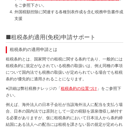
をご参照下さい。
外国税額控除に関連する各種別表作成を含む税務申告書作成
支援
■租税条約適用(免税)申請サポート
租税条約の適用申請とは
租税条約とは、国家間での租税に関する条約であり、一般的には
租税条約に規定がなされている税務の取扱いは、例え同種の事項
について国内法でも税務の取扱いが定められている場合でも租税
条約が優先的に適用されることになります。
※
詳細は弊社税務ナレッジの「
租税条約の位置づけ
」をご参照下
さい。
例えば、海外法人の日本子会社が当該海外法人に配当を支払う場
合、日本の国内法では原則として一定の税額を源泉徴収し納付す
る必要がありますが、仮に租税条約において日本法人から条約締
結国にある法人への配当には租税を課さない旨の規定が定められ